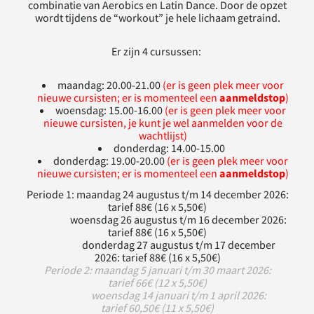
combinatie van Aerobics en Latin Dance. Door de opzet
wordt tijdens de “workout” je hele lichaam getraind.
Er zijn 4 cursussen:
maandag: 20.00-21.00
(er is geen plek meer voor
nieuwe cursisten; er is momenteel een
aanmeldstop
)
woensdag: 15.00-16.00
(er is geen plek meer voor
nieuwe cursisten, je kunt je wel aanmelden voor de
wachtlijst)
donderdag: 14.00-15.00
donderdag: 19.00-20.00
(er is geen plek meer voor
nieuwe cursisten; er is momenteel een
aanmeldstop
)
Periode 1: maandag 24 augustus t/m 14 december 2026:
tarief 88€ (16 x 5,50€)​
woensdag 26 augustus t/m 16 december 2026:
tarief 88€ (16 x 5,50€)​​
donderdag 27 augustus t/m 17 december
2026: tarief 88€ (16 x 5,50€)​
Periode 2: maandag 5 januari t/m 30 maart 2026:
tarief 66€ (12 x 5,50€)​
woensdag 14 januari t/m 1 april 2026:
tarief 60,50€ (11 x 5,50€)​​