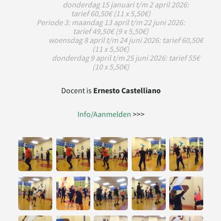
donderdag 15 januari t/m 2 april 2026:
tarief 60,50€ (11 x 5,50€)​
Periode 3: maandag 13 april t/m 22 juni 2026:
tarief 49,50€ (9 x 5,50€)​
woensdag 8 april t/m 24 juni 2026: tarief 60,50€
(11 x 5,50€)​​
donderdag 9 april t/m 25 juni 2026: tarief 55€
(10 x 5,50€)​
Docent is
Ernesto Castelliano
Info/Aanmelden
>>>