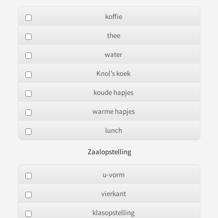
koffie
thee
water
Knol’s koek
koude hapjes
warme hapjes
lunch
Zaalopstelling
u-vorm
vierkant
klasopstelling