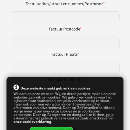
Factuuradres/ straat en nummer/Postbusnr.
*
Factuur Postcode
*
Factuur Plaats
*
Telefoon/mobiel 1
*
Deze website maakt gebruik van cookies
Welkom op onze website! Wij, en derde partijen, maken op onze
websites gebruik van cookies. Wij gebruiken cookies voor het
bijhouden van statistieken, om jouw voorkeuren op te slaan,
maar ook voor marketingdoeleinden (bijvoorbeeld het
Telefoon/mobiel 2
afstemmen van advertenties). Door op ‘Zelf instellen’ te klikken,
kun je meer lezen over onze cookies en je voorkeuren
aanpassen. Door op ‘Accepteren en doorgaan’ te klikken, ga je
akkoord met het gebruik van alle cookies zoals omschreven in
onze cookieverklaring
.
E-mailadres
*