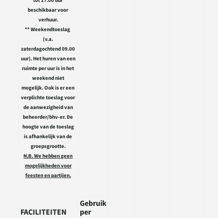
tot 17.00 uur
beschikbaar voor
verhuur.
** Weekendtoeslag
(v.a.
zaterdagochtend 09.00
uur). Het huren van een
ruimte per uur is in het
weekend niet
mogelijk. Ook is er een
verplichte toeslag voor
de aanwezigheid van
beheerder/bhv-er. De
hoogte van de toeslag
is afhankelijk van de
groepsgrootte.
N.B. We hebben geen
mogelijkheden voor
feesten en partijen.
Gebruik
FACILITEITEN
per