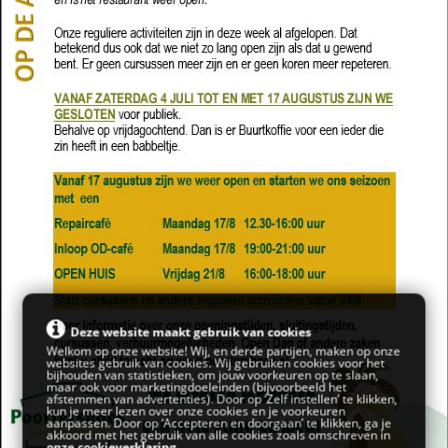
Deze website maakt gebruik van cookies
Welkom op onze website! Wij, en derde partijen, maken op onze
websites gebruik van cookies. Wij gebruiken cookies voor het
bijhouden van statistieken, om jouw voorkeuren op te slaan,
maar ook voor marketingdoeleinden (bijvoorbeeld het
afstemmen van advertenties). Door op ‘Zelf instellen’ te klikken,
kun je meer lezen over onze cookies en je voorkeuren
aanpassen. Door op ‘Accepteren en doorgaan’ te klikken, ga je
akkoord met het gebruik van alle cookies zoals omschreven in
onze cookieverklaring
.